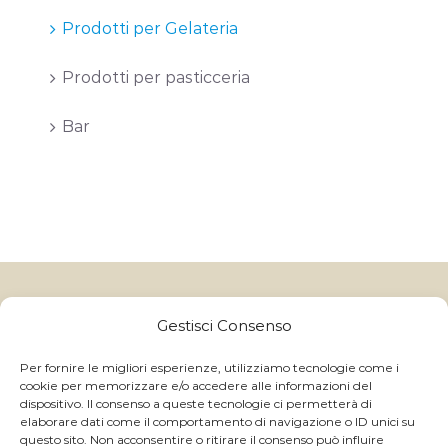
Prodotti per Gelateria
Prodotti per pasticceria
Bar
Gelatitalia
un marchio di Granulati Italia S.p.A | Via B. Colleoni, 10,
24040 Boltiere (BG) - Italy
Gestisci Consenso
CAP.SOC I.V. € 250.000,00 - Reg. Impr. BG e C.F. 06591370157 -
C.C.I.A.A. R.E.A. BG 214822 - P.IVA IT 01059710168
Per fornire le migliori esperienze, utilizziamo tecnologie come i
cookie per memorizzare e/o accedere alle informazioni del
GRANULATI ITALIA S.p.A ©
2026 ALL RIGHTS RESERVED
dispositivo. Il consenso a queste tecnologie ci permetterà di
- | Powered by
Magnetica Development S.r.l.
elaborare dati come il comportamento di navigazione o ID unici su
questo sito. Non acconsentire o ritirare il consenso può influire