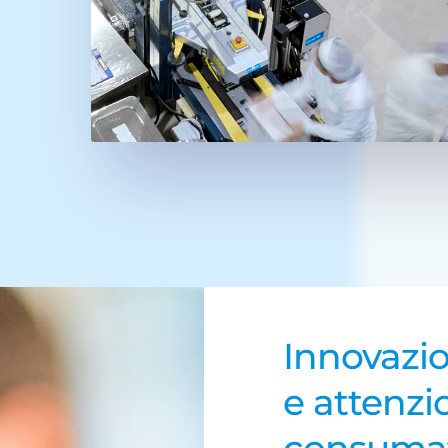
Innovazi
e attenzi
consuma