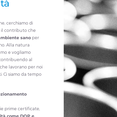
ità
ne, cerchiamo di
il contributo che
 ambiente sano
per
no. Alla natura
amo e vogliamo
 contribuendo al
che lavorano per noi
i. Ci siamo da tempo
fezionamento
ie prime certificate,
lità come DOP e