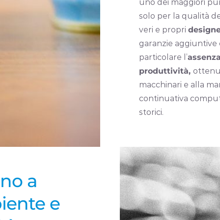
uno dei maggiori pun
solo per la qualità d
veri e propri
designe
garanzie aggiuntive c
particolare l’
assenza 
produttività,
ottenu
macchinari e alla m
continuativa computer
storici.
gno a
iente e