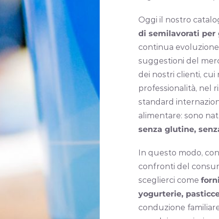
Oggi il nostro cata
di semilavorati per
continua evoluzione
suggestioni del merc
dei nostri clienti, c
professionalità, nel 
standard internaziona
alimentare: sono nat
senza glutine, se
In questo modo, con 
confronti del consum
sceglierci come
forn
yogurterie, pasticce
conduzione familiare