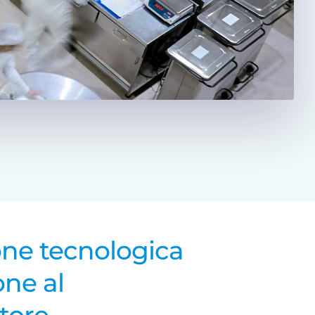
one tecnologica
one al
tore