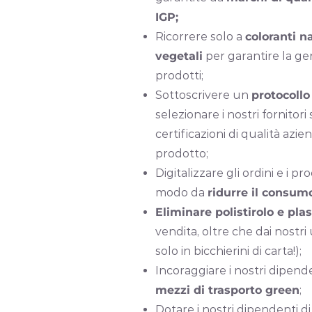
IGP;
Ricorrere solo a
coloranti na
vegetali
per garantire la gen
prodotti;
Sottoscrivere un
protocollo
selezionare i nostri fornitori 
certificazioni di qualità azie
prodotto;
Digitalizzare gli ordini e i pr
modo da
ridurre il consumo
Eliminare polistirolo e plas
vendita, oltre che dai nostri 
solo in bicchierini di carta!);
Incoraggiare i nostri dipenden
mezzi di trasporto green
;
Dotare i nostri dipendenti di