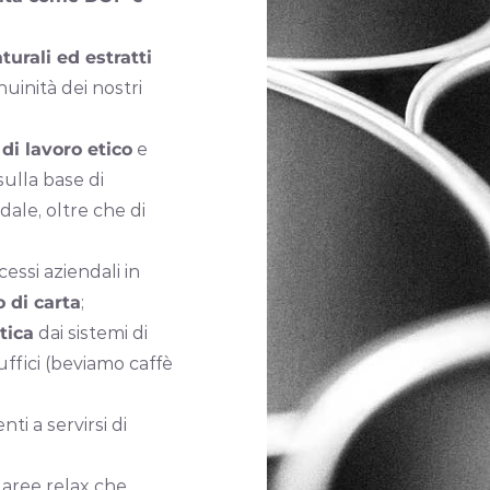
turali ed estratti
uinità dei nostri
 di lavoro etico
e
sulla base di
ndale, oltre che di
ocessi aziendali in
 di carta
;
tica
dai sistemi di
uffici (beviamo caffè
ti a servirsi di
 aree relax che