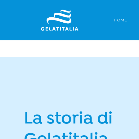
Salta
al
HOME
contenuto
La storia di
Gelatitalia