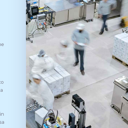
ne
co
ua
in
sa