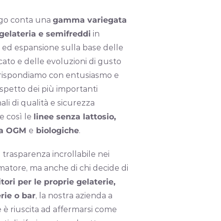
logo conta una
gamma variegata
 gelateria e semifreddi
in
 ed espansione sulla base delle
ato e delle evoluzioni di gusto
ui rispondiamo con entusiasmo e
rispetto dei più importanti
li di qualità e sicurezza
e così le
linee senza lattosio,
nza OGM
e
biologiche
.
trasparenza incrollabile nei
atore, ma anche di chi decide di
itori per le proprie gelaterie,
rie o bar
, la nostra azienda a
 è riuscita ad affermarsi come