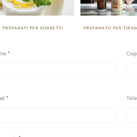
PREPARATI PER SORBETTI
PREPARATO PER TIRA
me *
Cog
il *
Tel