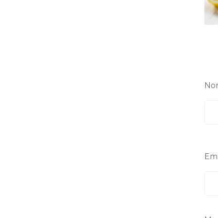
No
Ema