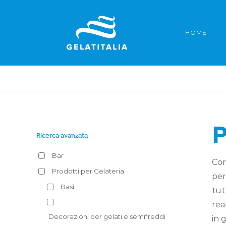
Salta
al
HOME
contenuto
P
Ricerca avanzata
Bar
Con
Prodotti per Gelateria
per
Basi
tut
rea
Decorazioni per gelati e semifreddi
in g