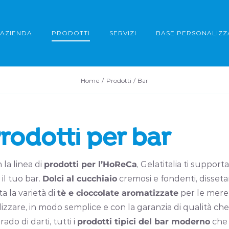
AZIENDA
PRODOTTI
SERVIZI
BASE PERSONALIZZ
Home
Prodotti
Bar
rodotti per bar
 la linea di
prodotti per l’HoReCa
, Gelatitalia ti suppor
 il tuo bar.
Dolci al cucchiaio
cremosi e fondenti, disseta
ta la varietà di
tè e cioccolate aromatizzate
per le meren
lizzare, in modo semplice e con la garanzia di qualità che
rado di darti, tutti i
prodotti tipici del bar moderno
che 