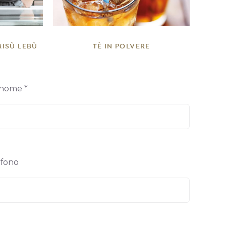
MISÙ LEBÙ
TÈ IN POLVERE
nome *
efono