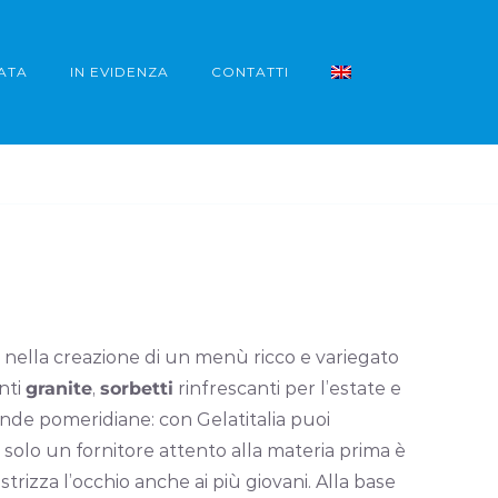
ATA
IN EVIDENZA
CONTATTI
ta nella creazione di un menù ricco e variegato
nti
granite
,
sorbetti
rinfrescanti per l’estate e
de pomeridiane: con Gelatitalia puoi
 solo un fornitore attento alla materia prima è
strizza l’occhio anche ai più giovani. Alla base