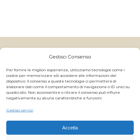
Gelatitalia
un marchio di Granulati Italia S.p.A | Via B. Colleoni, 10,
Gestisci Consenso
24040 Boltiere (BG) - Italy
CAP.SOC I.V. € 250.000,00 - Reg. Impr. BG e C.F. 06591370157 -
C.C.I.A.A. R.E.A. BG 214822 - P.IVA IT 01059710168
Per fornire le migliori esperienze, utilizziamo tecnologie come i
cookie per memorizzare e/o accedere alle informazioni del
GRANULATI ITALIA S.p.A ©
2026 ALL RIGHTS RESERVED
dispositivo. Il consenso a queste tecnologie ci permetterà di
- | Powered by
Magnetica Development S.r.l.
elaborare dati come il comportamento di navigazione o ID unici su
questo sito. Non acconsentire o ritirare il consenso può influire
negativamente su alcune caratteristiche e funzioni.
WhatsApp
Gestisci servizi
Facebook
Accetta
Instagram