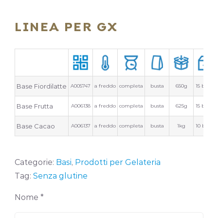
LINEA PER GX
Base Fiordilatte
A005747
a freddo
completa
busta
650g
15 buste
Base Frutta
A006138
a freddo
completa
busta
625g
15 buste
Base Cacao
A006137
a freddo
completa
busta
1kg
10 buste
Categorie:
Basi
,
Prodotti per Gelateria
Tag:
Senza glutine
Nome *