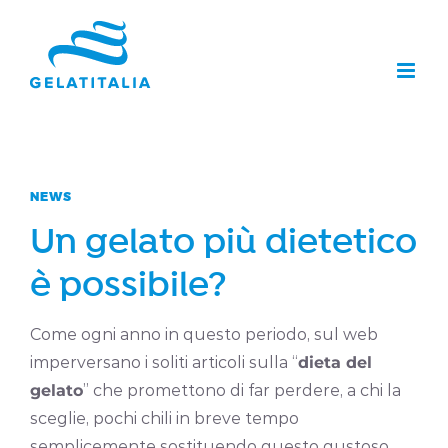
Salta
al
contenuto
NEWS
Un gelato più dietetico
è possibile?
Come ogni anno in questo periodo, sul web
imperversano i soliti articoli sulla “
dieta del
gelato
” che promettono di far perdere, a chi la
sceglie, pochi chili in breve tempo
semplicemente sostituendo questo gustoso