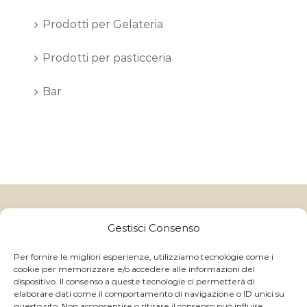
Prodotti per Gelateria
Prodotti per pasticceria
Bar
Gelatitalia
un marchio di Granulati Italia S.p.A | Via B. Colleoni, 10,
Gestisci Consenso
24040 Boltiere (BG) - Italy
CAP.SOC I.V. € 250.000,00 - Reg. Impr. BG e C.F. 06591370157 -
C.C.I.A.A. R.E.A. BG 214822 - P.IVA IT 01059710168
Per fornire le migliori esperienze, utilizziamo tecnologie come i
cookie per memorizzare e/o accedere alle informazioni del
GRANULATI ITALIA S.p.A ©
2026 ALL RIGHTS RESERVED
dispositivo. Il consenso a queste tecnologie ci permetterà di
- | Powered by
Magnetica Development S.r.l.
elaborare dati come il comportamento di navigazione o ID unici su
questo sito. Non acconsentire o ritirare il consenso può influire