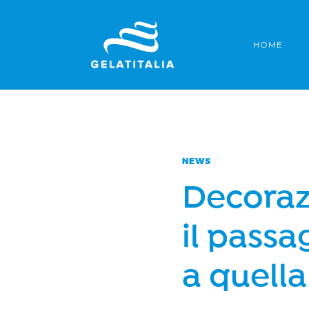
Salta
al
HOME
contenuto
NEWS
Decoraz
il passa
a quella