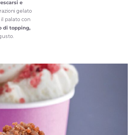
rescarsi e
orazioni gelato
il palato con
o di topping,
 gusto.