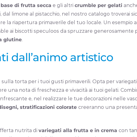
 base di frutta secca
e gli altri
crumble per gelati
anche 
si, dal limone al pistacchio, nel nostro catalogo troverai 
re la riapertura primaverile del tuo locale. Un esempio 
umble ai biscotti speculoos da spruzzare generosamente
a glutine
.
ti dall’animo artistico
 sulla torta per i tuoi gusti primaverili. Opta per variegati
re una nota di freschezza e vivacità ai tuoi gelati. Combi
frescante e, nel realizzare le tue decorazioni nelle vas
disegni, stratificazioni colorate
creeranno una presentaz
ferta nutrita di
variegati alla frutta e in crema
con tan