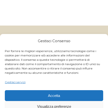
Gelatitalia
un marchio di Granulati Italia S.p.A | Via B. Colleoni, 10,
Gestisci Consenso
24040 Boltiere (BG) - Italy
CAP.SOC I.V. € 250.000,00 - Reg. Impr. BG e C.F. 06591370157 -
C.C.I.A.A. R.E.A. BG 214822 - P.IVA IT 01059710168
Per fornire le migliori esperienze, utilizziamo tecnologie come i
cookie per memorizzare e/o accedere alle informazioni del
GRANULATI ITALIA S.p.A ©
2026 ALL RIGHTS RESERVED
dispositivo. Il consenso a queste tecnologie ci permetterà di
- | Powered by
Magnetica Development S.r.l.
elaborare dati come il comportamento di navigazione o ID unici su
questo sito. Non acconsentire o ritirare il consenso può influire
negativamente su alcune caratteristiche e funzioni.
WhatsApp
Gestisci servizi
Facebook
Accetta
Instagram
Visualizza preferenze