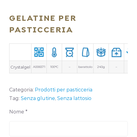
GELATINE PER
PASTICCERIA
Crystalgel
A006571
100°C
–
barattolo
240g
–
Categoria:
Prodotti per pasticceria
Tag:
Senza glutine
,
Senza lattosio
Nome *