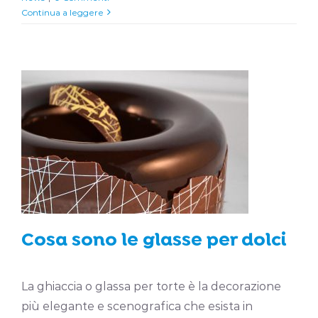
Continua a leggere
Cosa sono le glasse per dolci
Guide
Cosa sono le glasse per dolci
La ghiaccia o glassa per torte è la decorazione
più elegante e scenografica che esista in