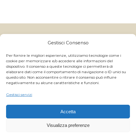
Gelatitalia
un marchio di Granulati Italia S.p.A | Via B. Colleoni, 10,
Gestisci Consenso
24040 Boltiere (BG) - Italy
CAP.SOC I.V. € 250.000,00 - Reg. Impr. BG e C.F. 06591370157 -
C.C.I.A.A. R.E.A. BG 214822 - P.IVA IT 01059710168
Per fornire le migliori esperienze, utilizziamo tecnologie come i
cookie per memorizzare e/o accedere alle informazioni del
GRANULATI ITALIA S.p.A ©
2026 ALL RIGHTS RESERVED
dispositivo. Il consenso a queste tecnologie ci permetterà di
- | Powered by
Magnetica Development S.r.l.
elaborare dati come il comportamento di navigazione o ID unici su
questo sito. Non acconsentire o ritirare il consenso può influire
negativamente su alcune caratteristiche e funzioni.
WhatsApp
Gestisci servizi
Facebook
Accetta
Instagram
Visualizza preferenze