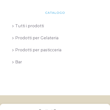
CATALOGO
Tutti i prodotti
Prodotti per Gelateria
Prodotti per pasticceria
Bar
Gelatitalia
un marchio di Granulati Italia S.p.A | Via B. Colleoni, 10,