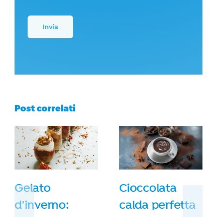
Post correlati
Gelato
Cioccolata
d’inverno:
calda perfetta