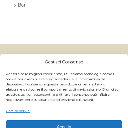
Bar
Gelatitalia
un marchio di Granulati Italia S.p.A | Via B. Colleoni, 10,
Gestisci Consenso
24040 Boltiere (BG) - Italy
CAP.SOC I.V. € 250.000,00 - Reg. Impr. BG e C.F. 06591370157 -
C.C.I.A.A. R.E.A. BG 214822 - P.IVA IT 01059710168
Per fornire le migliori esperienze, utilizziamo tecnologie come i
cookie per memorizzare e/o accedere alle informazioni del
GRANULATI ITALIA S.p.A ©
2026 ALL RIGHTS RESERVED
dispositivo. Il consenso a queste tecnologie ci permetterà di
- | Powered by
Magnetica Development S.r.l.
elaborare dati come il comportamento di navigazione o ID unici su
questo sito. Non acconsentire o ritirare il consenso può influire
negativamente su alcune caratteristiche e funzioni.
WhatsApp
Gestisci servizi
Facebook
Accetta