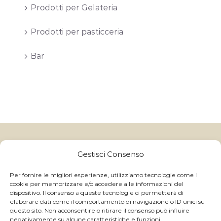
Prodotti per Gelateria
Prodotti per pasticceria
Bar
Gelatitalia
un marchio di Granulati Italia S.p.A | Via B. Colleoni, 10,
24040 Boltiere (BG) - Italy
Gestisci Consenso
CAP.SOC I.V. € 250.000,00 - Reg. Impr. BG e C.F. 06591370157 -
C.C.I.A.A. R.E.A. BG 214822 - P.IVA IT 01059710168
Per fornire le migliori esperienze, utilizziamo tecnologie come i
cookie per memorizzare e/o accedere alle informazioni del
GRANULATI ITALIA S.p.A ©
2026 ALL RIGHTS RESERVED
dispositivo. Il consenso a queste tecnologie ci permetterà di
- | Powered by
Magnetica Development S.r.l.
elaborare dati come il comportamento di navigazione o ID unici su
questo sito. Non acconsentire o ritirare il consenso può influire
negativamente su alcune caratteristiche e funzioni.